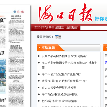
2025年07月18日 星期五
返回版首
按日期查阅：
本版标题
以全员参与解答招商引资“如何能赢”
海口浩业物流园安居房项目首批8栋住宅楼封
顶
海口不动产登记提“智”更提“速”
政策“东风”有力助推环保餐具“出海”
市人大常委会开展执法检查
海口2家乡村旅游点获评椰级
把“问题清单”变成“幸福清单”