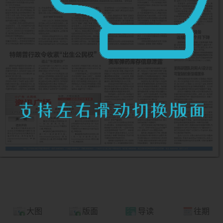
大图
版面
导读
往期