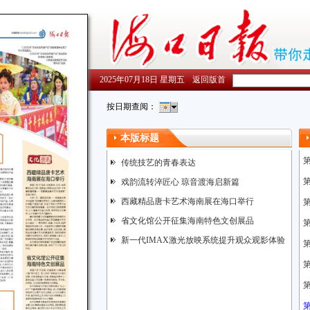
2025年07月18日 星期五
返回版首
按日期查阅：
本版标题
传统技艺的青春表达
戏韵流转淬匠心 琼音渡海启新篇
西藏精品唐卡艺术海南展在海口举行
省文化馆公开征集海南特色文创展品
新一代IMAX激光放映系统提升观众观影体验