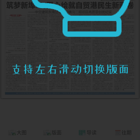
大图
版面
导读
往期