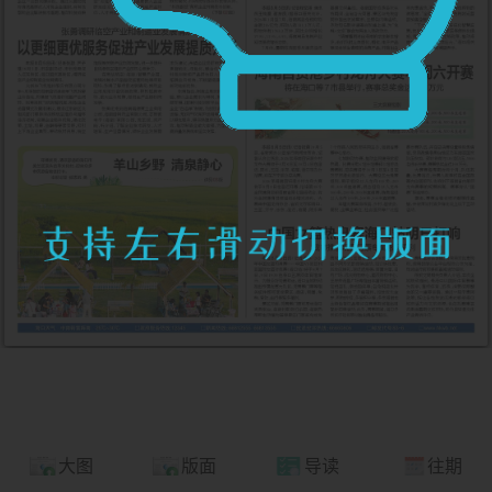
大图
版面
导读
往期