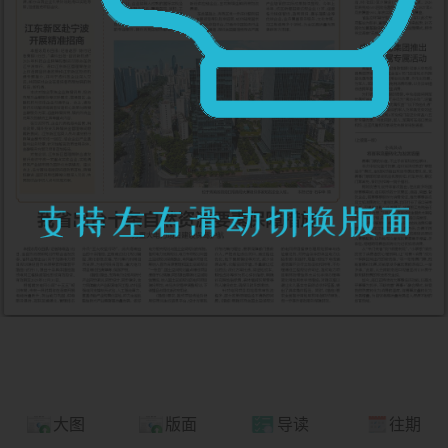
大图
版面
导读
往期