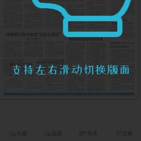
大图
版面
导读
往期