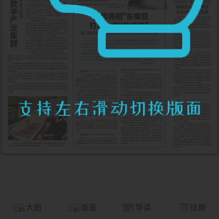
大图
版面
导读
往期