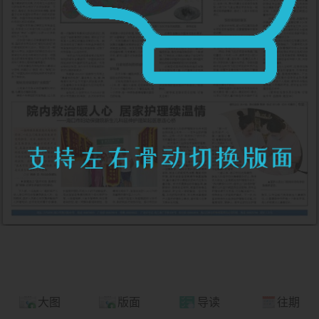
大图
版面
导读
往期