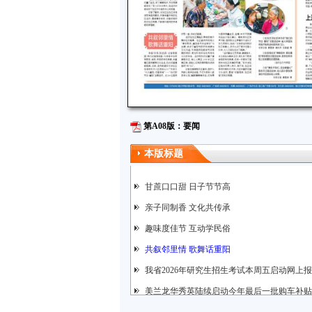
第A08版：要闻
本版标题
甘蔗口口甜 日子节节高
亲子同制香 文化共传承
趣味度佳节 互动学民俗
共叙邻里情 歌舞话重阳
我省2026年研究生招生考试本周五启动网上
美兰龙华秀英陆续启动今年最后一批购车补贴