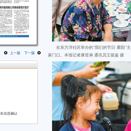
在东方洋社区举办的“我们的节日·重阳”
上一版
下一版
家门口。本报记者康登淋 通讯员王挺鉴 摄
报名信息确认