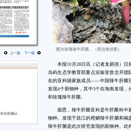
图为玫瑰辣牛肝菌。（受访者供图）
上一版
下一版
本报10月28日讯（记者龙易强）
岛屿生态学教育部重点实验室曾念开团
在的亚科级家族成员——中国辣牛肝菌
发现4个新物种，其中3个在海南发现，
和玫瑰辣牛肝菌。
据悉，辣牛肝菌亚科是牛肝菌科中最
报名信息确认
物种。发现于昌江的橙鳞辣牛肝菌和褐
辣牛肝菌是此次研究发现的新物种。此