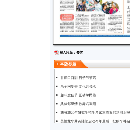
第A08版：要闻
本版标题
甘蔗口口甜 日子节节高
亲子同制香 文化共传承
趣味度佳节 互动学民俗
共叙邻里情 歌舞话重阳
我省2026年研究生招生考试本周五启动网上
美兰龙华秀英陆续启动今年最后一批购车补贴