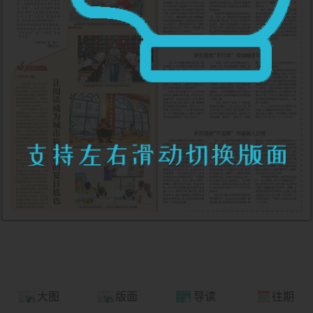
大图
版面
导读
往期