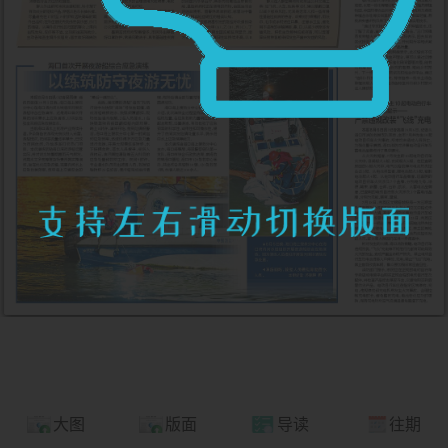
大图
版面
导读
往期