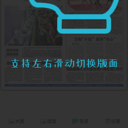
大图
版面
导读
往期