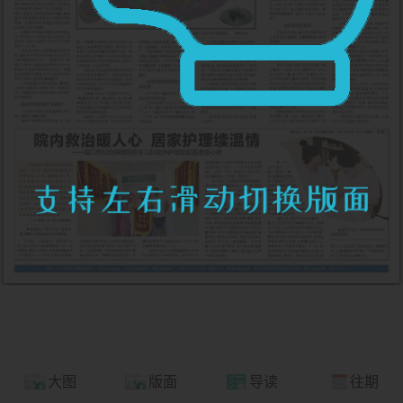
大图
版面
导读
往期