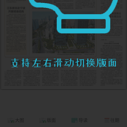
大图
版面
导读
往期