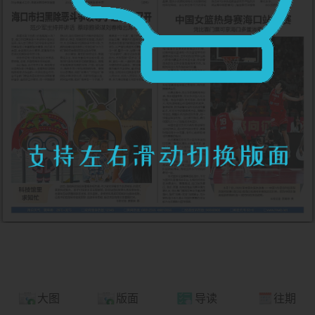
大图
版面
导读
往期