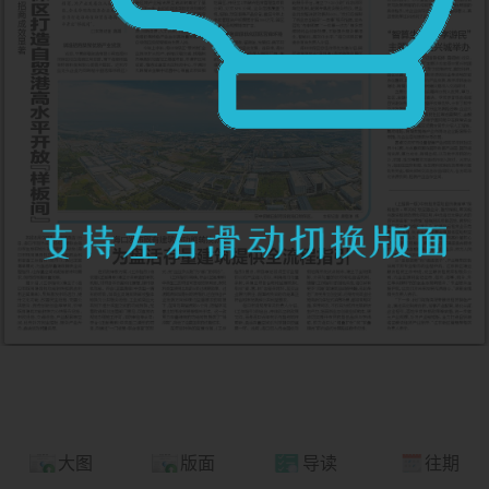
大图
版面
导读
往期