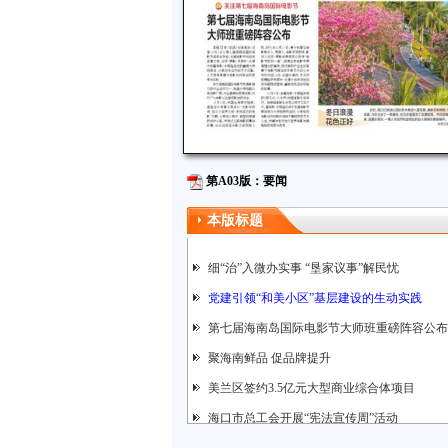
第A03版：要闻
本版标题
细“治”入微办实事 “垦家议事”解民忧
党建引领“和美小区”基层建设的生动实践
第七届海南岛国际电影节大师班重磅阵容公布
聚海南鲜品 促品牌提升
美兰区签约3.5亿元大型商业综合体项目
海口市总工会开展“宪法宣传周”活动