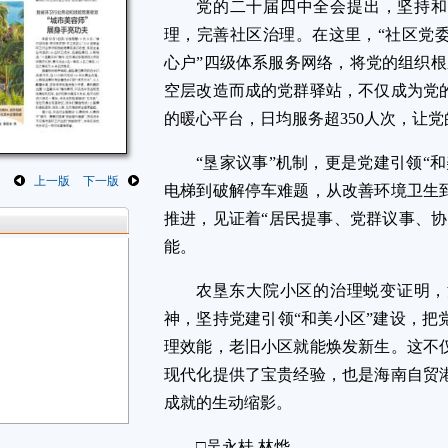
党的二十届四中全会提出，坚持和
理，完善社区治理。在这里，“社区党
心户”四级体系服务网络，将党的组织根
空层改造而成的党群驿站，不仅成为党
的暖心平台，日均服务超350人次，让
“垦家议事”机制，更是党建引领“
上一版
下一版
电梯到破解停车难题，从改善环境卫生到
推进，见证着“居民提事、党群议事、协
能。
农垦东大院小区的治理蜕变证明，
神，坚持党建引领“和美小区”建设，把
理效能，老旧小区就能焕发新生。这不
现代化提供了宝贵经验，也是海南自贸
成就的生动缩影。 
□吴永桂 林烨