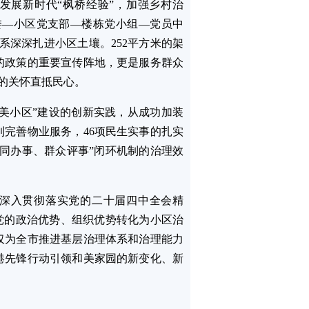
发展新时代“枫桥经验”，加强乡村治
委—小区党支部—楼栋党小组—党员中
系深深扎进小区土壤。252平方米的架
的政策的重要宣传阵地，更是服务群众
党的关怀直抵民心。
和美小区”建设的创新实践，从成功加装
完善物业服务，46项民生实事的扎实
同办事、群众评事”闭环机制的治理效
深入贯彻落实党的二十届四中全会精
党的政治优势、组织优势转化为小区治
仅为全市推进基层治理体系和治理能力
港先锋行动引领和美家园的新变化、新