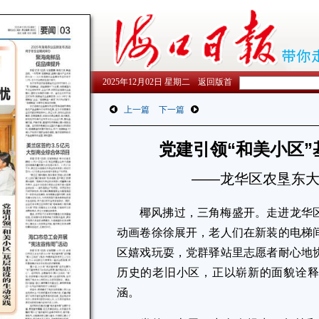
2025年12月02日 星期二
返回版首
上一篇
下一篇
党建引领“和美小区
——龙华区农垦东
椰风拂过，三角梅盛开。走进龙华
动画卷徐徐展开，老人们在新装的电梯
区嬉戏玩耍，党群驿站里志愿者耐心地
历史的老旧小区，正以崭新的面貌诠释
涵。