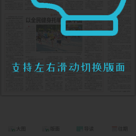
大图
版面
导读
往期