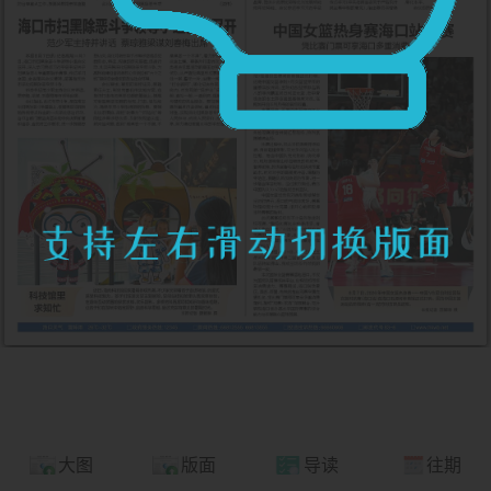
大图
版面
导读
往期