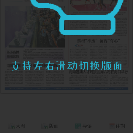
大图
版面
导读
往期