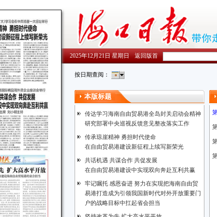
2025年12月21日 星期日
返回版首
按日期查阅：
本版标题
传达学习海南自由贸易港全岛封关启动会精神
研究部署中央巡视反馈意见整改落实工作
传承琼崖精神 勇担时代使命
第
在自由贸易港建设新征程上续写新荣光
共话机遇 共谋合作 共促发展
在自由贸易港建设中实现双向奔赴互利共赢
牢记嘱托 感恩奋进 努力在实现把海南自由贸
易港打造成为引领我国新时代对外开放重要门
户的战略目标中扛起省会担当
坚持改革为先 扩大高水平开放