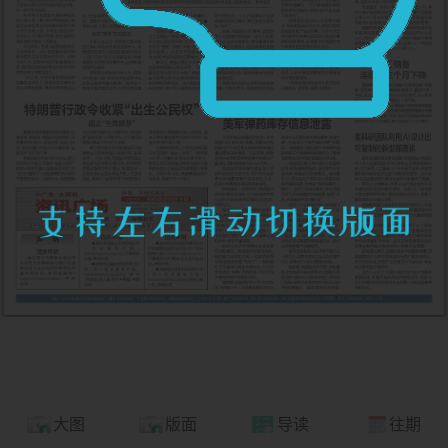
大图
版面
导读
往期