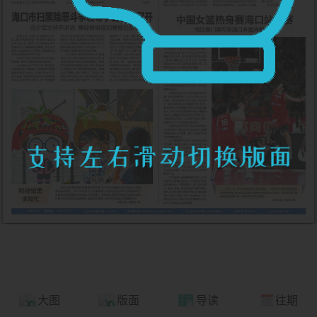
大图
版面
导读
往期