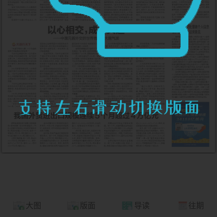
大图
版面
导读
往期