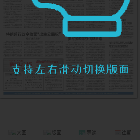
大图
版面
导读
往期