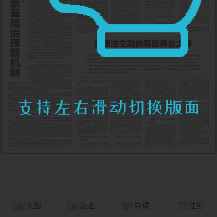
大图
版面
导读
往期