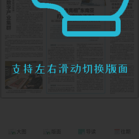
大图
版面
导读
往期