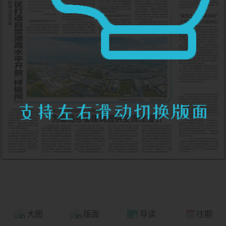
大图
版面
导读
往期