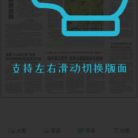
大图
版面
导读
往期