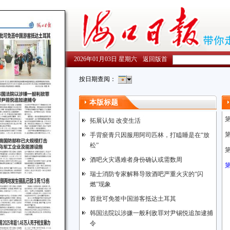
2026年01月03日 星期六
返回版首
按日期查阅：
本版标题
拓展认知 改变生活
手背瘀青只因服用阿司匹林，打瞌睡是在“放
松”
酒吧火灾遇难者身份确认或需数周
瑞士消防专家解释导致酒吧严重火灾的“闪
燃”现象
首批可免签中国游客抵达土耳其
韩国法院以涉嫌一般利敌罪对尹锡悦追加逮捕
令