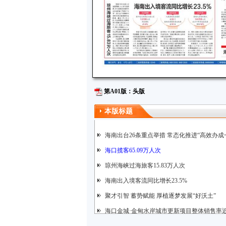
第A01版：头版
本版标题
海南出台26条重点举措 常态化推进“高效办成
海口揽客65.09万人次
琼州海峡过海旅客15.83万人次
海南出入境客流同比增长23.5%
聚才引智 蓄势赋能 厚植逐梦发展“好沃土”
海口金城·金甸水岸城市更新项目整体销售率