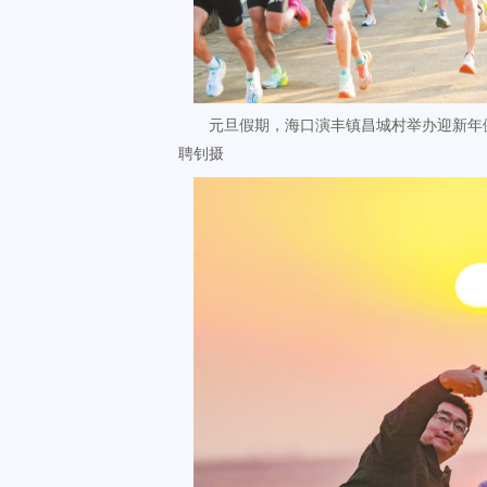
元旦假期，海口演丰镇昌城村举办迎新年健
聘钊摄