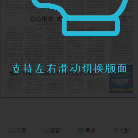
大图
版面
导读
往期