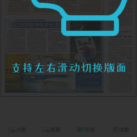
大图
版面
导读
往期