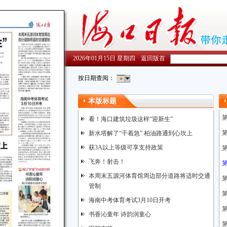
2026年01月15日 星期四
返回版首
按日期查阅：
本版标题
看！海口建筑垃圾这样“迎新生”
新水塔解了“干着急” 柏油路通到心坎上
获3A以上等级可享支持政策
飞奔！射击！
本周末五源河体育馆周边部分道路将适时交通
管制
海南中考体育考试3月10日开考
书香沁童年 诗韵润童心