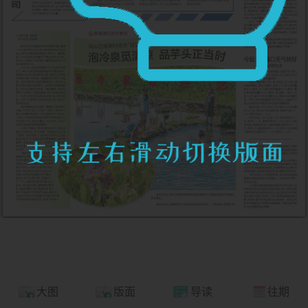
大图
版面
导读
往期