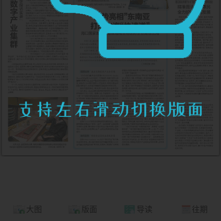
大图
版面
导读
往期