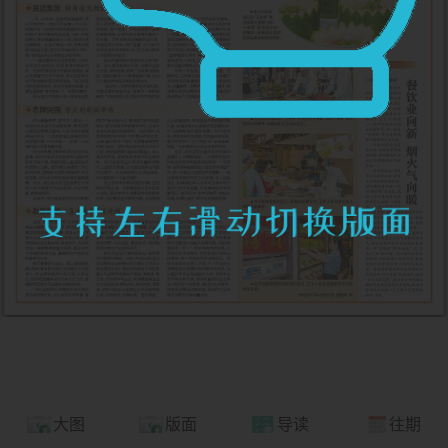
大图
版面
导读
往期