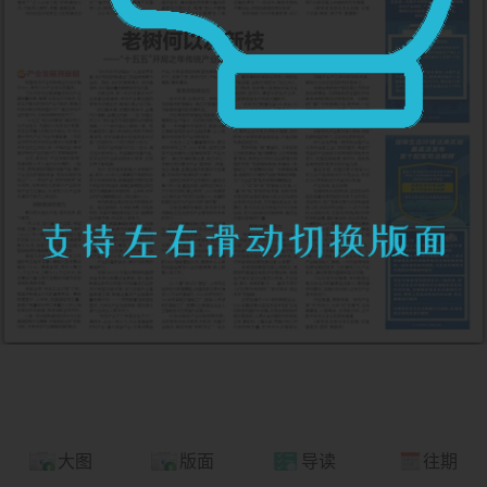
大图
版面
导读
往期