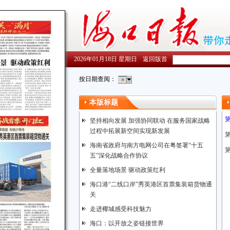
2026年01月18日 星期日
返回版首
按日期查阅：
本版标题
坚持相向发展 加强协同联动 在服务国家战略
过程中拓展新空间实现新发展
第
海南省政府与南方电网公司在粤签署“十五
五”深化战略合作协议
全量落地场景 驱动政策红利
海口港“二线口岸”秀英港区首票集装箱货物通
关
走进椰城感受科技魅力
海口：以开放之姿链接世界