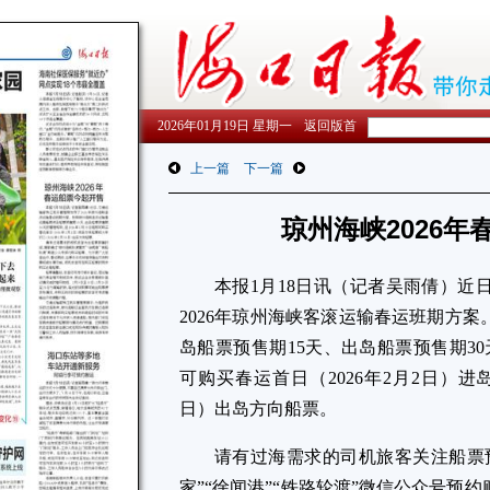
2026年01月19日 星期一
返回版首
上一篇
下一篇
琼州海峡2026
本报1月18日讯（记者吴雨倩）近
2026年琼州海峡客滚运输春运班期方
岛船票预售期15天、出岛船票预售期30天
可购买春运首日（2026年2月2日）进岛
日）出岛方向船票。
请有过海需求的司机旅客关注船票
家”“徐闻港”“铁路轮渡”微信公众号预