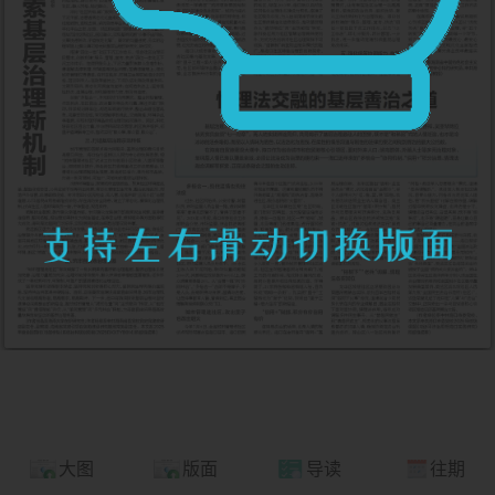
大图
版面
导读
往期