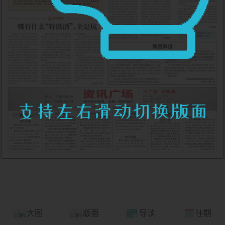
大图
版面
导读
往期