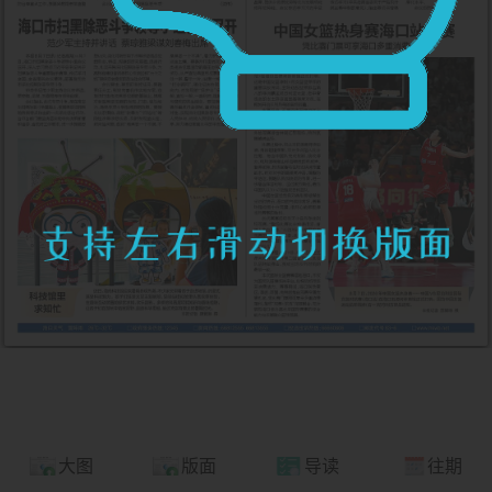
大图
版面
导读
往期