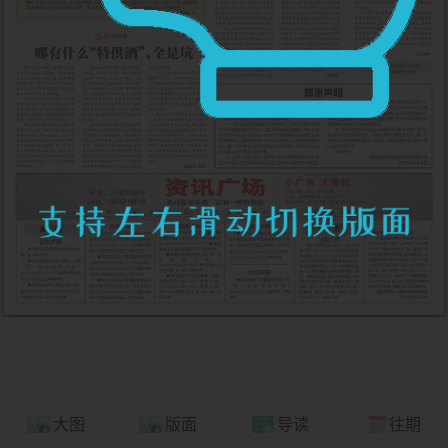
大图
版面
导读
往期