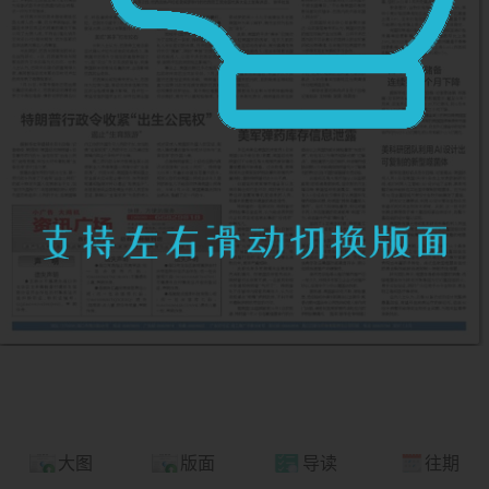
大图
版面
导读
往期