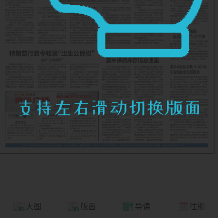
大图
版面
导读
往期