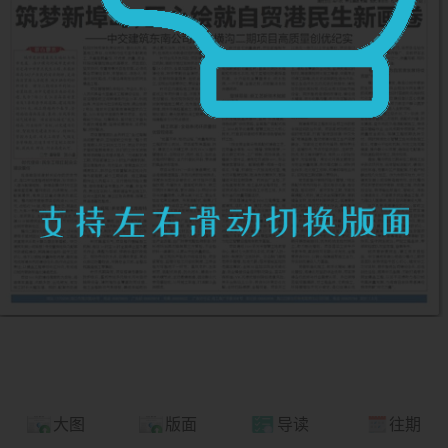
大图
版面
导读
往期