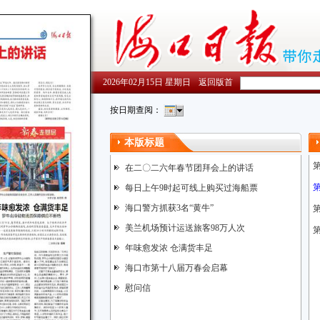
2026年02月15日 星期日
返回版首
按日期查阅：
本版标题
在二〇二六年春节团拜会上的讲话
每日上午9时起可线上购买过海船票
海口警方抓获3名“黄牛”
美兰机场预计运送旅客98万人次
第
年味愈发浓 仓满货丰足
海口市第十八届万春会启幕
慰问信